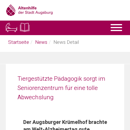
Skip
to
main
content
You
Startseite
News
News Detail
are
here:
Tiergestützte Pädagogik sorgt im
Seniorenzentrum für eine tolle
Abwechslung
Der Augsburger Krümelhof brachte
am Welt-Alzheimertag gute