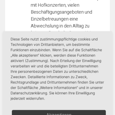
mit Hofkonzerten, vielen
Beschäftigungsangeboten und
Einzelbetreuungen eine
Abwechslung in den Alltag zu
bringen. Durch die Corona-Krise
waren keine großen
Diese Seite nutzt zustimmungspflichtige cookies und
Technologien von Drittanbietern, um bestimmte
Veranstaltungen mehr möglich
Funktionen einzubinden. Wenn Sie auf die Schaltfläche
gewesen. Den Besuch des
„Alle akzeptieren“ klicken, werden diese Funktionen
Krümelhofs konnte am Welt-
aktiviert (Zustimmung). Nach Erteilung der Einwilligung
verarbeiten wir und die beteiligten Drittunternehmen
Alzheimertag nur mit großen
Ihre personenbezogenen Daten zu unterschiedlichen
logistischen Aufwand ermöglichen.
Zwecken. Detaillierte Informationen zu Zweck,
So wurden jeweils im
Rechtsgrundlage und Drittunternehmen finden Sie unter
Halbstundentakt nur bis zu 17
der Schaltfläche „Weitere Informationen“ und in unserer
Datenschutzerklärung. Sie können Ihre Einwilligung
Senioren von Betreuungskräften in
jederzeit widerrufen.
den Garten begleitet, um genügend
Abstand zueinander zu sichern und