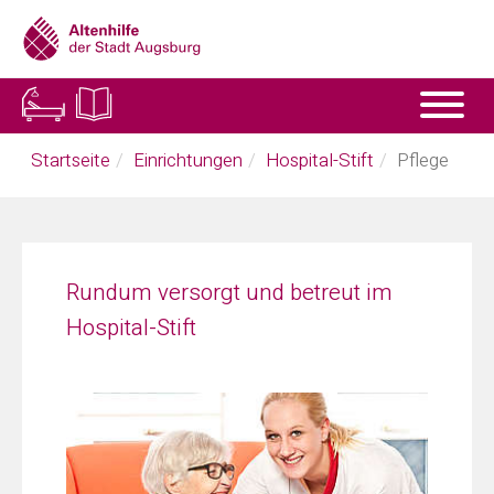
Skip
to
main
content
You
Startseite
Einrichtungen
Hospital-Stift
Pflege
are
here:
Rundum versorgt und betreut im
Hospital-Stift