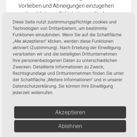
Vorlieben und Abneigungen einzugehen
und verbliebene Fähigkeiten zu fördern.
In unseren Wohnbereichen für dementiell
Diese Seite nutzt zustimmungspflichtige cookies und
Technologien von Drittanbietern, um bestimmte
Erkrankte arbeiten feste Teams von
Funktionen einzubinden. Wenn Sie auf die Schaltfläche
spezialisierten Pflegekräften, die
„Alle akzeptieren“ klicken, werden diese Funktionen
einegerontopsychiatrische Qualifikation
aktiviert (Zustimmung). Nach Erteilung der Einwilligung
verarbeiten wir und die beteiligten Drittunternehmen
haben.
Ihre personenbezogenen Daten zu unterschiedlichen
Zwecken. Detaillierte Informationen zu Zweck,
Rechtsgrundlage und Drittunternehmen finden Sie unter
der Schaltfläche „Weitere Informationen“ und in unserer
Datenschutzerklärung. Sie können Ihre Einwilligung
jederzeit widerrufen.
Hospital-Stift
Pflege
Akzeptieren
Wohnen
Ablehnen
Kosten