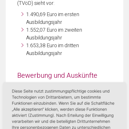
(TVöD) sieht vor:
1.490,69 Euro im ersten
Ausbildungsjahr
1.552,07 Euro im zweiten
Ausbildungsjahr
1.653,38 Euro im dritten
Ausbildungsjahr
Bewerbung und Auskünfte
Auskünfte zur Ausbildung erhalten Sie in
Diese Seite nutzt zustimmungspflichtige cookies und
Technologien von Drittanbietern, um bestimmte
der Geschäftsstelle der Altenhilfe
Funktionen einzubinden. Wenn Sie auf die Schaltfläche
Augsburg, Telefon 0821 324 6166 oder
„Alle akzeptieren“ klicken, werden diese Funktionen
-6168.
aktiviert (Zustimmung). Nach Erteilung der Einwilligung
verarbeiten wir und die beteiligten Drittunternehmen
Bewerbungen senden Sie bitte über
Ihre personenbezogenen Daten zu unterschiedlichen