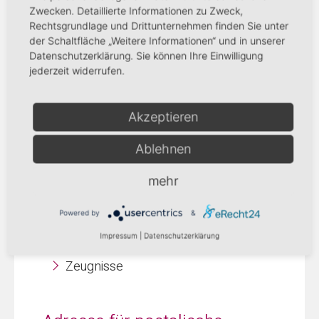
unsere Online-Bewerbungsplattform. Sie
Zwecken. Detaillierte Informationen zu Zweck,
Rechtsgrundlage und Drittunternehmen finden Sie unter
finden diese unterhalb aller unserer
der Schaltfläche „Weitere Informationen“ und in unserer
Stellenangebote. Um dorthin zu gelangen
Datenschutzerklärung. Sie können Ihre Einwilligung
klicken Sie auf den grünen Button "Online
jederzeit widerrufen.
Bewerbung":
Ausbildung zur Pflegefachfrau/zum
Akzeptieren
Pflegefachmann
Ablehnen
Für eine Bewerbung benötigen wir bitte
folgende Unterlagen:
mehr
Anschreiben
Powered by
&
lückenloser tabellarischer Lebenslauf
Impressum
|
Datenschutzerklärung
(persönlich unterschrieben)
Zeugnisse