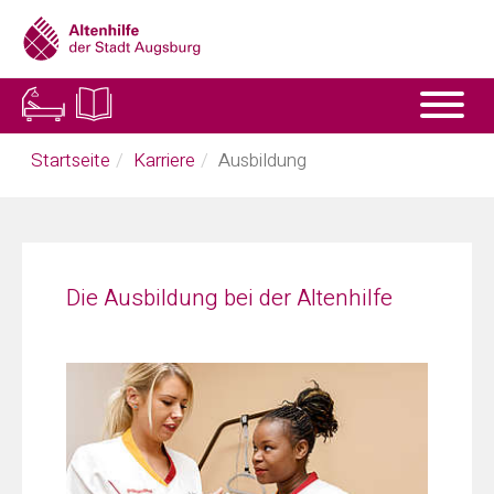
Skip
to
main
content
You
Startseite
Karriere
Ausbildung
are
here:
Die Ausbildung bei der Altenhilfe