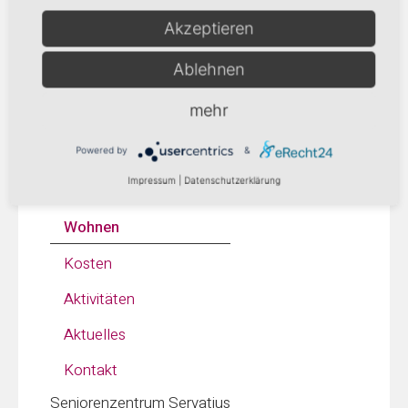
Akzeptieren
Ablehnen
Hospital-Stift
mehr
Sander-Stift
Seniorenzentrum Lechrain
Powered by
&
Impressum
|
Datenschutzerklärung
Pflege
Wohnen
Kosten
Aktivitäten
Aktuelles
Kontakt
Seniorenzentrum Servatius