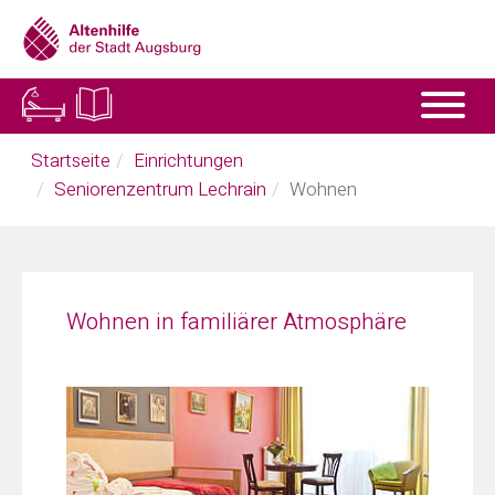
Skip
to
main
content
You
Startseite
Einrichtungen
are
Seniorenzentrum Lechrain
Wohnen
here:
Wohnen in familiärer Atmosphäre