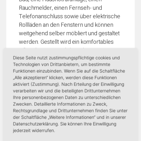
Rauchmelder, einen Fernseh- und
Telefonanschluss sowie über elektrische
Rollläden an den Fenstern und können
weitgehend selber möbliert und gestaltet
werden. Gestellt wird ein komfortables
Pflegebett mit Nachtkästchen sowie ein
Diese Seite nutzt zustimmungspflichtige cookies und
großzügiger moderner Einbauschrank.
Technologien von Drittanbietern, um bestimmte
Komfortabel sind die Schiebetüren zum
Funktionen einzubinden. Wenn Sie auf die Schaltfläche
„Alle akzeptieren“ klicken, werden diese Funktionen
Badezimmer, das barrierefrei mit
aktiviert (Zustimmung). Nach Erteilung der Einwilligung
rutschfesten Fliessen und einer
verarbeiten wir und die beteiligten Drittunternehmen
ebenerdigen Dusche ausgestattet ist. Für
Ihre personenbezogenen Daten zu unterschiedlichen
Zwecken. Detaillierte Informationen zu Zweck,
ein optimales Raumklima sorgt ein
Rechtsgrundlage und Drittunternehmen finden Sie unter
Zuluftelement in der Außenfassade, über
der Schaltfläche „Weitere Informationen“ und in unserer
das frische Luft in den Innenraum kommt.
Datenschutzerklärung. Sie können Ihre Einwilligung
Die verbrauchte Luft wird im Bad über ein
jederzeit widerrufen.
Abluftelement abgeführt.