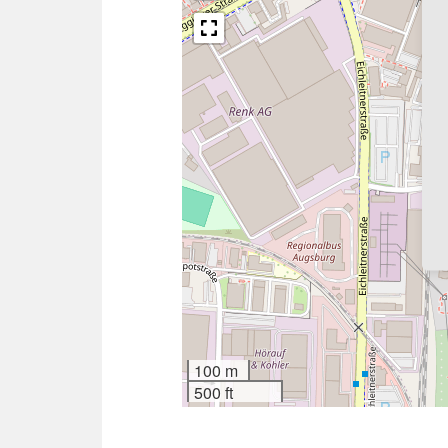
100 m
500 ft