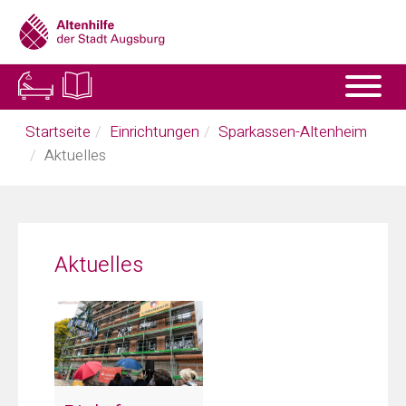
Skip
to
main
content
You
Startseite
Einrichtungen
Sparkassen-Altenheim
are
Aktuelles
here:
Aktuelles