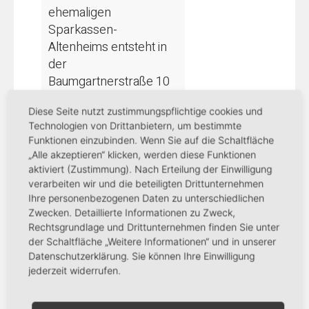
ehemaligen
Sparkassen-
Altenheims entsteht in
der
Baumgartnerstraße 10
derzeit der Neubau für
Diese Seite nutzt zustimmungspflichtige cookies und
das Sparkassen
Technologien von Drittanbietern, um bestimmte
Seniorenwohnheim.
Funktionen einzubinden. Wenn Sie auf die Schaltfläche
Die Arbeiten sind
„Alle akzeptieren“ klicken, werden diese Funktionen
Anfang des Jahres
aktiviert (Zustimmung). Nach Erteilung der Einwilligung
gestartet. Jetzt folgte
verarbeiten wir und die beteiligten Drittunternehmen
Ihre personenbezogenen Daten zu unterschiedlichen
als symbolischer Akt ...
Zwecken. Detaillierte Informationen zu Zweck,
Rechtsgrundlage und Drittunternehmen finden Sie unter
der Schaltfläche „Weitere Informationen“ und in unserer
weiterlesen
Datenschutzerklärung. Sie können Ihre Einwilligung
jederzeit widerrufen.